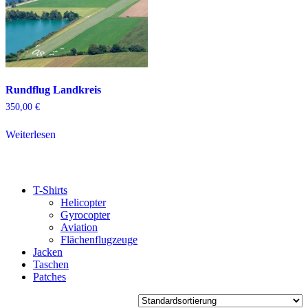
gewählt
werden
Rundflug Landkreis
350,00
€
Weiterlesen
T-Shirts
Helicopter
Gyrocopter
Aviation
Flächenflugzeuge
Jacken
Taschen
Patches