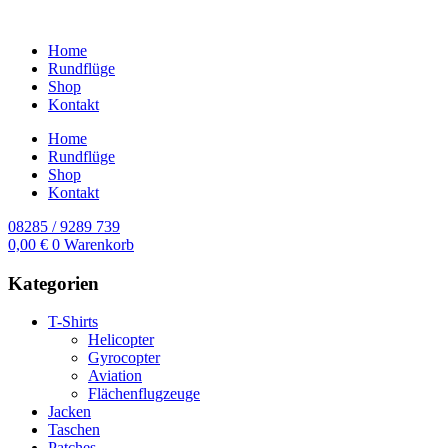
Home
Rundflüge
Shop
Kontakt
Home
Rundflüge
Shop
Kontakt
08285 / 9289 739
0,00
€
0
Warenkorb
Kategorien
T-Shirts
Helicopter
Gyrocopter
Aviation
Flächenflugzeuge
Jacken
Taschen
Patches