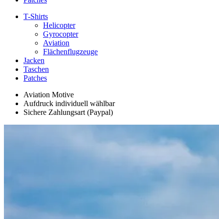
T-Shirts
Helicopter
Gyrocopter
Aviation
Flächenflugzeuge
Jacken
Taschen
Patches
Aviation Motive
Aufdruck individuell wählbar
Sichere Zahlungsart (Paypal)