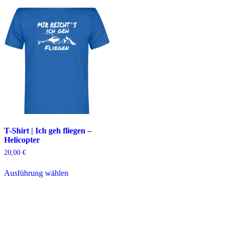
T-Shirt | Ich geh fliegen –
Helicopter
20,00
€
Dieses
Ausführung wählen
Produkt
weist
mehrere
Varianten
auf.
Die
Optionen