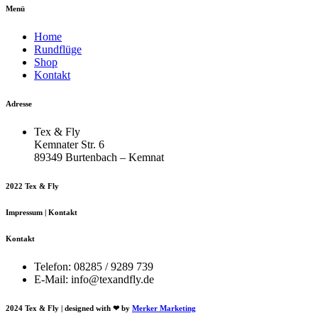
Menü
können
auf
Home
der
Rundflüge
Produktseite
Shop
gewählt
Kontakt
werden
Adresse
Tex & Fly
Kemnater Str. 6
89349 Burtenbach – Kemnat
2022 Tex & Fly
Impressum | Kontakt
Kontakt
Telefon: 08285 / 9289 739
E-Mail: info@texandfly.de
2024 Tex & Fly | designed with ❤ by
Merker Marketing