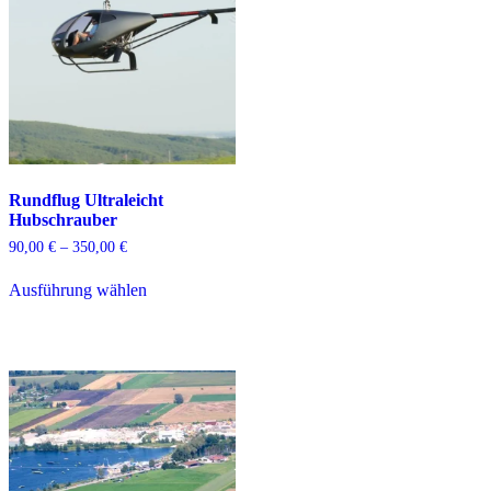
Rundflug Ultraleicht
Hubschrauber
Preisspanne:
90,00
€
–
350,00
€
90,00 €
Dieses
bis
Ausführung wählen
Produkt
350,00 €
weist
mehrere
Varianten
auf.
Die
Optionen
können
auf
der
Produktseite