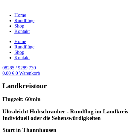
Home
Rundflüge
Shop
Kontakt
Home
Rundflüge
Shop
Kontakt
08285 / 9289 739
0,00
€
0
Warenkorb
Landkreistour
Flugzeit: 60min
Ultraleicht Hubschrauber - Rundflug im Landkreis
Individuell oder die Sehenswürdigkeiten
Start in Thannhausen