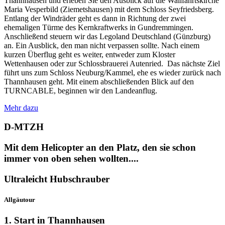
Thannhausen und erleben Sie den Ausblick auf die Wallfahrtskirche
Maria Vesperbild (Ziemetshausen) mit dem Schloss Seyfriedsberg.
Entlang der Windräder geht es dann in Richtung der zwei
ehemaligen Türme des Kernkraftwerks in Gundremmingen.
Anschließend steuern wir das Legoland Deutschland (Günzburg)
an. Ein Ausblick, den man nicht verpassen sollte. Nach einem
kurzen Überflug geht es weiter, entweder zum Kloster
Wettenhausen oder zur Schlossbrauerei Autenried.
Das n
ächste Ziel
führt uns zum Schloss Neuburg/Kammel, ehe es wieder zurück nach
Thannhausen geht. Mit einem abschließenden Blick auf den
TURNCABLE, beginnen wir den Landeanflug.
Mehr dazu
D-MTZH
Mit dem Helicopter an den Platz, den sie schon
immer von oben sehen wollten....
Ultraleicht Hubschrauber
Allgäutour
1. Start in Thannhausen