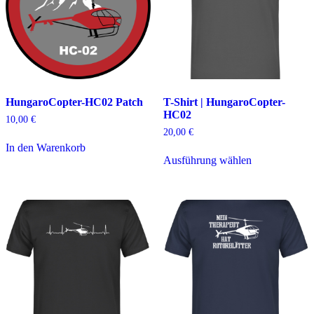
HungaroCopter-HC02 Patch
T-Shirt | HungaroCopter-
HC02
10,00
€
20,00
€
In den Warenkorb
Dieses
Ausführung wählen
Produkt
weist
mehrere
Varianten
auf.
Die
Optionen
können
auf
der
Produktseite
gewählt
werden