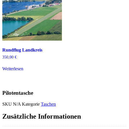
auf
der
Produktseite
gewählt
werden
Rundflug Landkreis
350,00
€
Weiterlesen
Pilotentasche
SKU
N/A
Kategorie
Taschen
Zusätzliche Informationen