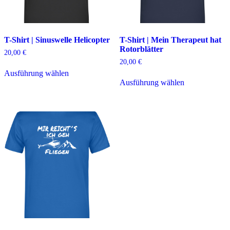
T-Shirt | Sinuswelle Helicopter
T-Shirt | Mein Therapeut hat
Rotorblätter
20,00
€
20,00
€
Dieses
Ausführung wählen
Produkt
Dieses
Ausführung wählen
weist
Produkt
mehrere
weist
Varianten
mehrere
auf.
Varianten
Die
auf.
Optionen
Die
können
Optionen
auf
können
der
auf
Produktseite
der
gewählt
Produktseite
werden
gewählt
werden