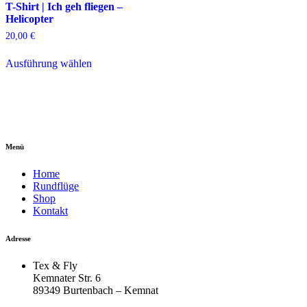
T-Shirt | Ich geh fliegen –
Helicopter
20,00
€
Dieses
Ausführung wählen
Produkt
weist
mehrere
Varianten
auf.
Die
Optionen
Menü
können
auf
Home
der
Rundflüge
Produktseite
Shop
gewählt
Kontakt
werden
Adresse
Tex & Fly
Kemnater Str. 6
89349 Burtenbach – Kemnat