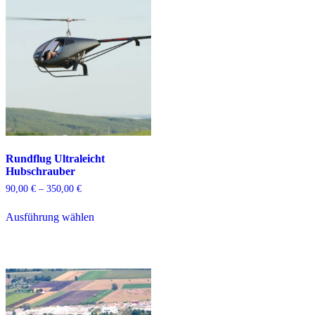
Rundflug Ultraleicht
Hubschrauber
Preisspanne:
90,00
€
–
350,00
€
90,00 €
Dieses
bis
Ausführung wählen
Produkt
350,00 €
weist
mehrere
Varianten
auf.
Die
Optionen
können