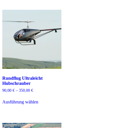
Rundflug Ultraleicht
Hubschrauber
Preisspanne:
90,00
€
–
350,00
€
90,00 €
Dieses
bis
Ausführung wählen
Produkt
350,00 €
weist
mehrere
Varianten
auf.
Die