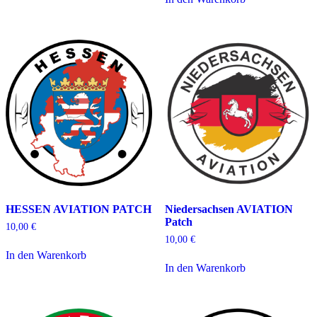
mehrere
Varianten
auf.
Die
Optionen
können
auf
der
Produktseite
gewählt
werden
HESSEN AVIATION PATCH
Niedersachsen AVIATION
Patch
10,00
€
10,00
€
In den Warenkorb
In den Warenkorb