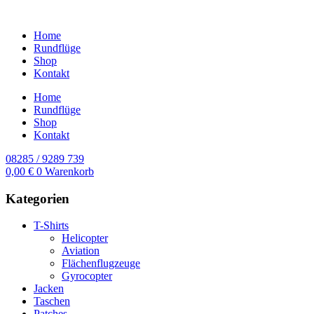
Home
Rundflüge
Shop
Kontakt
Home
Rundflüge
Shop
Kontakt
08285 / 9289 739
0,00
€
0
Warenkorb
Kategorien
T-Shirts
Helicopter
Aviation
Flächenflugzeuge
Gyrocopter
Jacken
Taschen
Patches