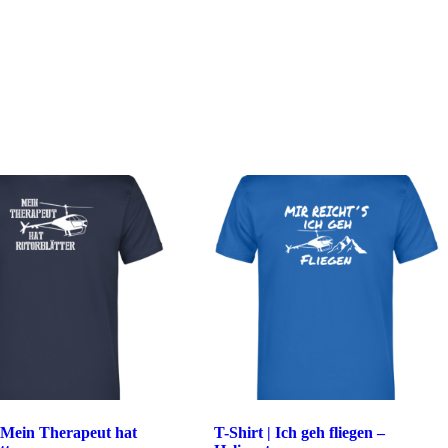
| Mein Therapeut hat
T-Shirt | Ich geh fliegen –