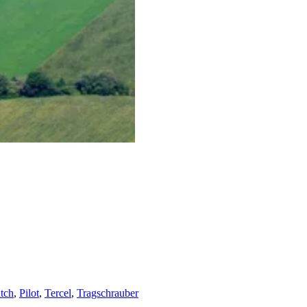
tch
,
Pilot
,
Tercel
,
Tragschrauber