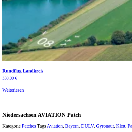
Rundflug Landkreis
350,00
€
Weiterlesen
Niedersachsen AVIATION Patch
Kategorie
Patches
Tags
Aviation
,
Bayern
,
DULV
,
Gyronaut
,
Klett
,
Pa