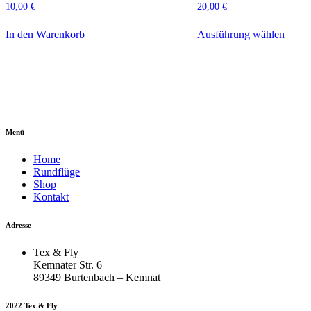
10,00
€
20,00
€
Diese
In den Warenkorb
Ausführung wählen
Produ
weist
mehre
Varia
auf.
Die
Optio
könne
Menü
auf
der
Home
Produk
Rundflüge
gewäh
Shop
werde
Kontakt
Adresse
Tex & Fly
Kemnater Str. 6
89349 Burtenbach – Kemnat
2022 Tex & Fly