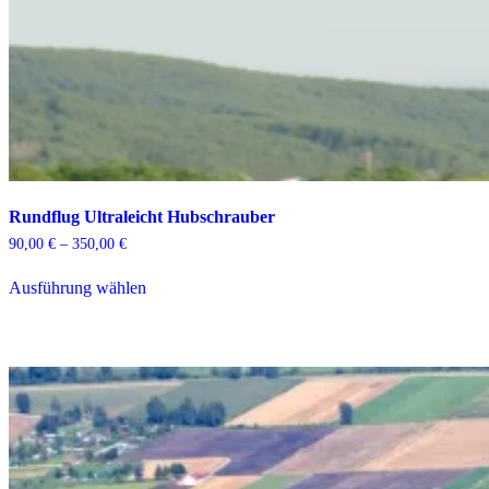
Rundflug Ultraleicht Hubschrauber
Preisspanne:
90,00
€
–
350,00
€
90,00 €
Dieses
bis
Ausführung wählen
Produkt
350,00 €
weist
mehrere
Varianten
auf.
Die
Optionen
können
auf
der
Produktseite