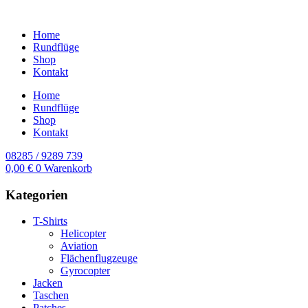
Home
Rundflüge
Shop
Kontakt
Home
Rundflüge
Shop
Kontakt
08285 / 9289 739
0,00
€
0
Warenkorb
Kategorien
T-Shirts
Helicopter
Aviation
Flächenflugzeuge
Gyrocopter
Jacken
Taschen
Patches