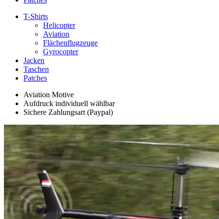
T-Shirts
Helicopter
Aviation
Flächenflugzeuge
Gyrocopter
Jacken
Taschen
Patches
Aviation Motive
Aufdruck individuell wählbar
Sichere Zahlungsart (Paypal)