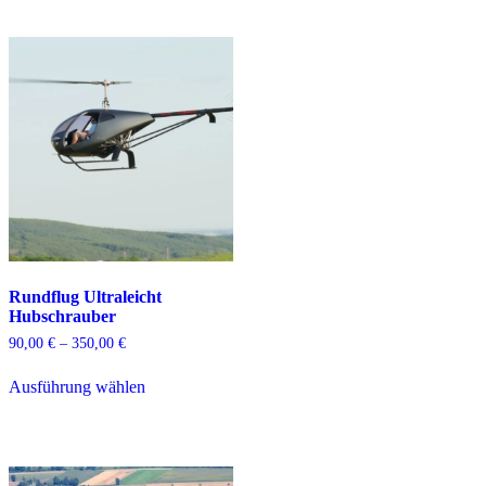
Rundflug Ultraleicht
Hubschrauber
Preisspanne:
90,00
€
–
350,00
€
90,00 €
Dieses
bis
Ausführung wählen
Produkt
350,00 €
weist
mehrere
Varianten
auf.
Die