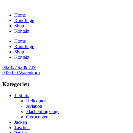
Home
Rundflüge
Shop
Kontakt
Home
Rundflüge
Shop
Kontakt
08285 / 9289 739
0,00
€
0
Warenkorb
Kategorien
T-Shirts
Helicopter
Aviation
Flächenflugzeuge
Gyrocopter
Jacken
Taschen
Patches