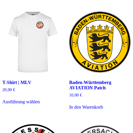
mehrere
mehrere
Varianten
Varianten
auf.
auf.
Die
Die
Optionen
Optionen
können
können
auf
auf
der
der
Produktseite
Produktseite
gewählt
gewählt
werden
werden
T-Shirt | MLV
Baden-Württemberg
AVIATION Patch
20,00
€
10,00
€
Dieses
Ausführung wählen
Produkt
In den Warenkorb
weist
mehrere
Varianten
auf.
Die