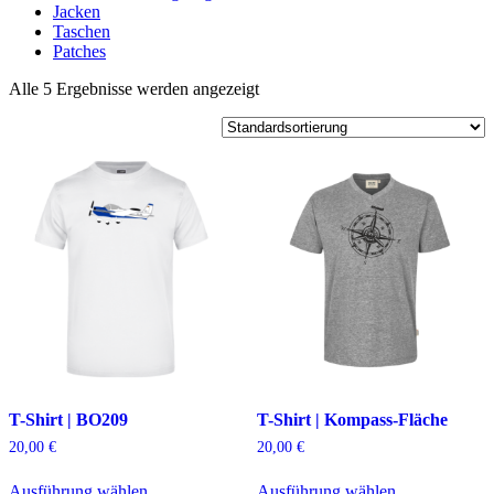
Jacken
Taschen
Patches
Alle 5 Ergebnisse werden angezeigt
T-Shirt | BO209
T-Shirt | Kompass-Fläche
20,00
€
20,00
€
Dieses
Dieses
Ausführung wählen
Ausführung wählen
Produkt
Produkt