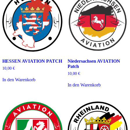
Optionen
können
auf
der
Produktseite
gewählt
werden
HESSEN AVIATION PATCH
Niedersachsen AVIATION
Patch
10,00
€
10,00
€
In den Warenkorb
In den Warenkorb