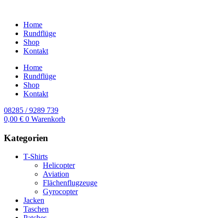
Home
Rundflüge
Shop
Kontakt
Home
Rundflüge
Shop
Kontakt
08285 / 9289 739
0,00
€
0
Warenkorb
Kategorien
T-Shirts
Helicopter
Aviation
Flächenflugzeuge
Gyrocopter
Jacken
Taschen
Patches