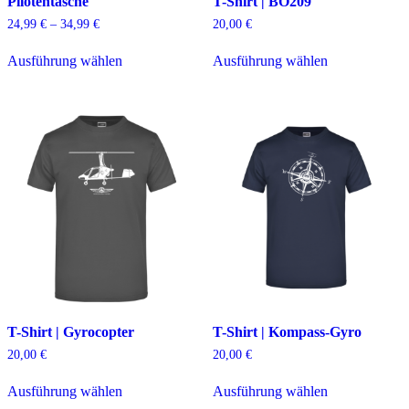
Pilotentasche
T-Shirt | BO209
Preisspanne:
24,99
€
–
34,99
€
20,00
€
24,99 €
Dieses
Dieses
bis
Ausführung wählen
Ausführung wählen
Produkt
Produkt
34,99 €
weist
weist
mehrere
mehrere
Varianten
Varianten
auf.
auf.
Die
Die
Optionen
Optionen
können
können
auf
auf
der
der
Produktseite
Produktseite
gewählt
gewählt
werden
werden
T-Shirt | Gyrocopter
T-Shirt | Kompass-Gyro
20,00
€
20,00
€
Dieses
Dieses
Ausführung wählen
Ausführung wählen
Produkt
Produkt
weist
weist