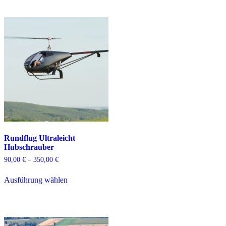
Rundflug Ultraleicht
Hubschrauber
Preisspanne:
90,00
€
–
350,00
€
90,00 €
Dieses
bis
Ausführung wählen
Produkt
350,00 €
weist
mehrere
Varianten
auf.
Die